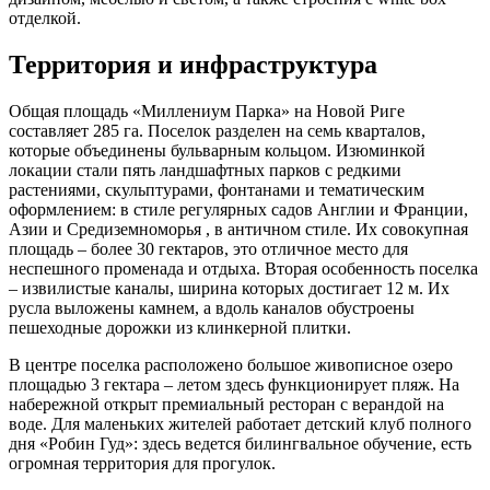
отделкой.
Территория и инфраструктура
Общая площадь «Миллениум Парка» на Новой Риге
составляет 285 га. Поселок разделен на семь кварталов,
которые объединены бульварным кольцом. Изюминкой
локации стали пять ландшафтных парков с редкими
растениями, скульптурами, фонтанами и тематическим
оформлением: в стиле регулярных садов Англии и Франции,
Азии и Средиземноморья , в античном стиле. Их совокупная
площадь – более 30 гектаров, это отличное место для
неспешного променада и отдыха. Вторая особенность поселка
– извилистые каналы, ширина которых достигает 12 м. Их
русла выложены камнем, а вдоль каналов обустроены
пешеходные дорожки из клинкерной плитки.
В центре поселка расположено большое живописное озеро
площадью 3 гектара – летом здесь функционирует пляж. На
набережной открыт премиальный ресторан с верандой на
воде. Для маленьких жителей работает детский клуб полного
дня «Робин Гуд»: здесь ведется билингвальное обучение, есть
огромная территория для прогулок.