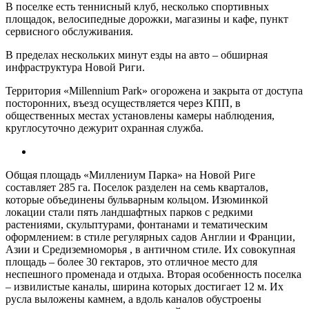
В поселке есть теннисный клуб, несколько спортивных
площадок, велосипедные дорожки, магазины и кафе, пункт
сервисного обслуживания.
В пределах нескольких минут езды на авто – обширная
инфраструктура Новой Риги.
Территория «Millennium Park» огорожена и закрыта от доступа
посторонних, въезд осуществляется через КПП, в
общественных местах установлены камеры наблюдения,
круглосуточно дежурит охранная служба.
Общая площадь «Миллениум Парка» на Новой Риге
составляет 285 га. Поселок разделен на семь кварталов,
которые объединены бульварным кольцом. Изюминкой
локации стали пять ландшафтных парков с редкими
растениями, скульптурами, фонтанами и тематическим
оформлением: в стиле регулярных садов Англии и Франции,
Азии и Средиземноморья , в античном стиле. Их совокупная
площадь – более 30 гектаров, это отличное место для
неспешного променада и отдыха. Вторая особенность поселка
– извилистые каналы, ширина которых достигает 12 м. Их
русла выложены камнем, а вдоль каналов обустроены