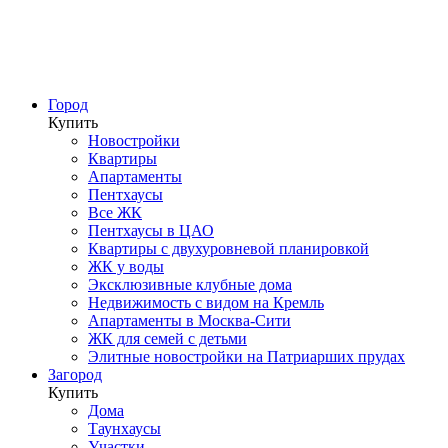
Город
Купить
Новостройки
Квартиры
Апартаменты
Пентхаусы
Все ЖК
Пентхаусы в ЦАО
Квартиры с двухуровневой планировкой
ЖК у воды
Эксклюзивные клубные дома
Недвижимость с видом на Кремль
Апартаменты в Москва-Сити
ЖК для семей с детьми
Элитные новостройки на Патриарших прудах
Загород
Купить
Дома
Таунхаусы
Участки