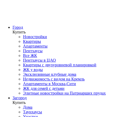
Город
Купить
Новостройки
Квартиры
Апартаменты
Пентхаусы
Все ЖК
Пентхаусы в ЦАО
Квартиры с двухуровневой планировкой
ЖК у воды
Эксклюзивные клубные дома
Недвижимость с видом на Кремль
Апартаменты в Москва-Сити
ЖК для семей с детьми
Элитные новостройки на Патриарших прудах
Загород
Купить
Дома
Таунхаусы
Участки