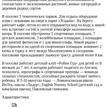
геопластики и эксклюзивных растений, живых изгородей и
деревьев редких сортов.
В поселке 5 тематических парков. Для отдыха оборудован
пляж с лежаками на озере в парке «Усадьба». На берегу
работает кафе, летом из него открывается вид на воду, а зимой
оно встречает гостей в уютной атмосфере заснеженного
шатра. В поселке обустроены 5 спортивных площадок, 7
детских комплексов, 3 волейбольные площадки, 2 площадки
для занятий фитнесом и 1 для минигольфа. Зимой рядом с
рестораном и на одной из спортивных площадок заливают 2
катка и горку, в лесу между Миллениумом и соседними
поселками прокладывают лыжную трассу длиной более 8 км.
В поселке работает детский клуб «Робин Гуд» для детей от 8
месяцев до 7 лет, в котором работают педагоги из Англии,
психологи, хореографы и спортивные тренеры — команда
сильных специалистов, способных раскрыть талант любого
ребенка. В 5-10 минутах езды — Ломоносовская школа
ИнТек, школа «Лидер», English Nursery School (детский сад и
начальная школа), Павловская гимназия.
Характеристики