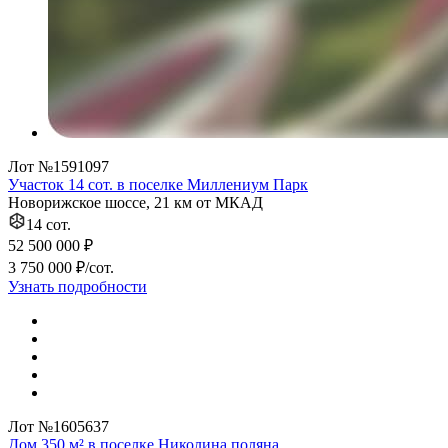
Лот №1591097
Участок 14 сот. в поселке Миллениум Парк
Новорижское шоссе, 21 км от МКАД
14 сот.
52 500 000 ₽
3 750 000 ₽/сот.
Узнать подробности
Лот №1605637
Дом 350 м² в поселке Николина поляна