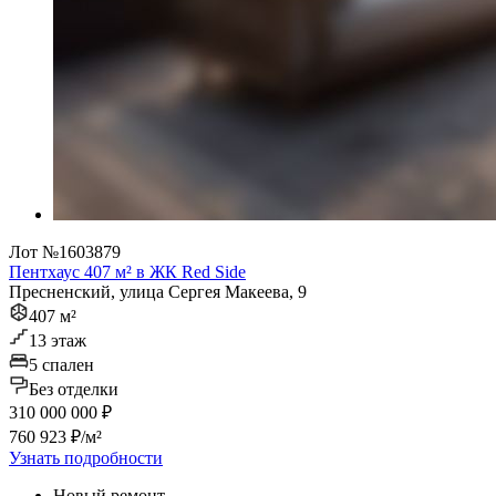
Лот №1603879
Пентхаус 407 м² в ЖК Red Side
Пресненский, улица Сергея Макеева, 9
407 м²
13 этаж
5 спален
Без отделки
310 000 000 ₽
760 923 ₽/м²
Узнать подробности
Новый ремонт