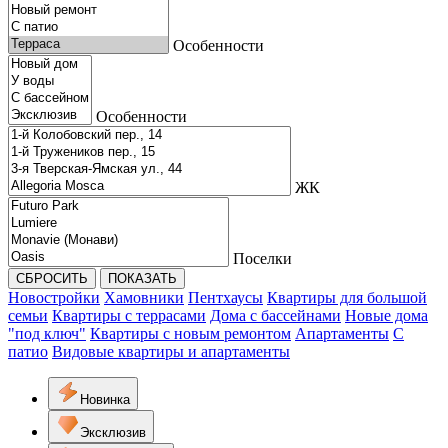
Особенности
Особенности
ЖК
Поселки
СБРОСИТЬ
ПОКАЗАТЬ
Новостройки
Хамовники
Пентхаусы
Квартиры для большой
семьи
Квартиры с террасами
Дома с бассейнами
Новые дома
"под ключ"
Квартиры с новым ремонтом
Апартаменты
С
патио
Видовые квартиры и апартаменты
Новинка
Эксклюзив