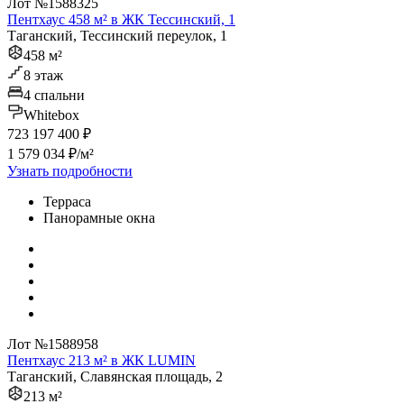
Лот №1588325
Пентхаус 458 м² в ЖК Тессинский, 1
Таганский, Тессинский переулок, 1
458 м²
8 этаж
4 спальни
Whitebox
723 197 400 ₽
1 579 034 ₽/м²
Узнать подробности
Терраса
Панорамные окна
Лот №1588958
Пентхаус 213 м² в ЖК LUMIN
Таганский, Славянская площадь, 2
213 м²