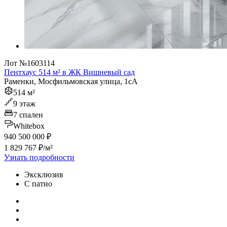
Лот №1603114
Пентхаус 514 м² в ЖК Вишневый сад
Раменки, Мосфильмовская улица, 1сА
514 м²
9 этаж
7 спален
Whitebox
940 500 000 ₽
1 829 767 ₽/м²
Узнать подробности
Эксклюзив
С патио