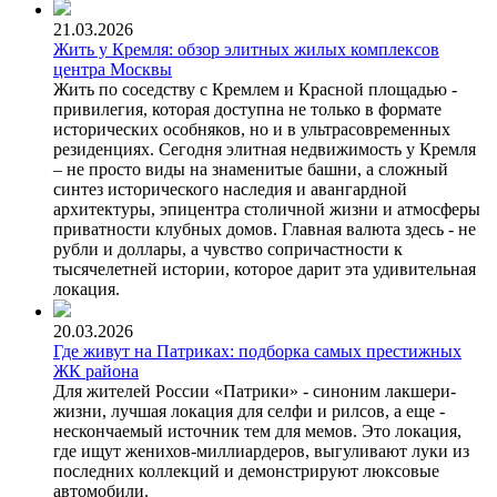
21.03.2026
Жить у Кремля: обзор элитных жилых комплексов
центра Москвы
Жить по соседству с Кремлем и Красной площадью -
привилегия, которая доступна не только в формате
исторических особняков, но и в ультрасовременных
резиденциях. Сегодня элитная недвижимость у Кремля
– не просто виды на знаменитые башни, а сложный
синтез исторического наследия и авангардной
архитектуры, эпицентра столичной жизни и атмосферы
приватности клубных домов. Главная валюта здесь - не
рубли и доллары, а чувство сопричастности к
тысячелетней истории, которое дарит эта удивительная
локация.
20.03.2026
Где живут на Патриках: подборка самых престижных
ЖК района
Для жителей России «Патрики» - синоним лакшери-
жизни, лучшая локация для селфи и рилсов, а еще -
нескончаемый источник тем для мемов. Это локация,
где ищут женихов-миллиардеров, выгуливают луки из
последних коллекций и демонстрируют люксовые
автомобили.