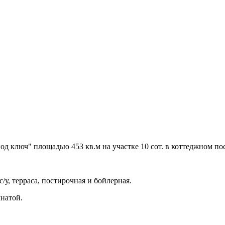
д ключ" площадью 453 кв.м на участке 10 сот. в коттеджном по
 с/у, терраса, постирочная и бойлерная.
мнатой.