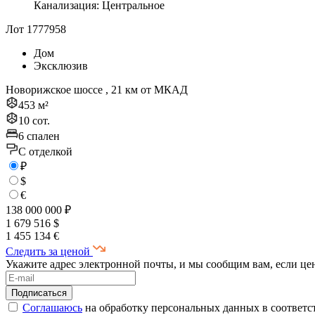
Канализация: Центральное
Лот 1777958
Дом
Эксклюзив
Новорижское шоссе , 21 км от МКАД
453 м²
10 сот.
6 спален
C отделкой
₽
$
€
138 000 000 ₽
1 679 516 $
1 455 134 €
Следить за ценой
Укажите адрес электронной почты, и мы сообщим вам, если це
Соглашаюсь
на обработку персональных данных в соответс