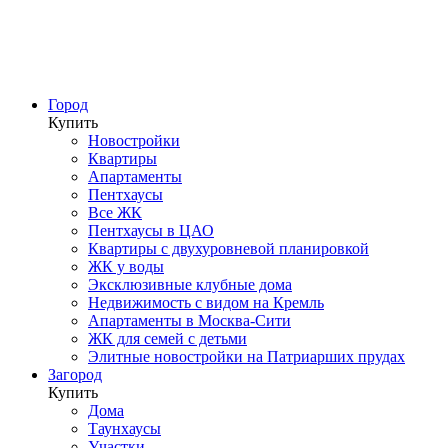
Город
Купить
Новостройки
Квартиры
Апартаменты
Пентхаусы
Все ЖК
Пентхаусы в ЦАО
Квартиры с двухуровневой планировкой
ЖК у воды
Эксклюзивные клубные дома
Недвижимость с видом на Кремль
Апартаменты в Москва-Сити
ЖК для семей с детьми
Элитные новостройки на Патриарших прудах
Загород
Купить
Дома
Таунхаусы
Участки