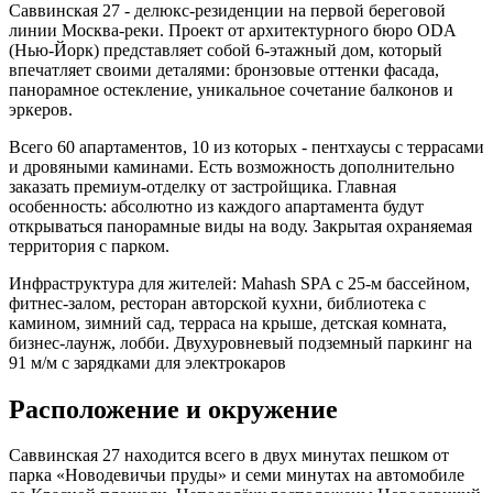
Саввинская 27 - делюкс-резиденции на первой береговой
линии Москва-реки. Проект от архитектурного бюро ODA
(Нью-Йорк) представляет собой 6-этажный дом, который
впечатляет своими деталями: бронзовые оттенки фасада,
панорамное остекление, уникальное сочетание балконов и
эркеров.
Всего 60 апартаментов, 10 из которых - пентхаусы с террасами
и дровяными каминами. Есть возможность дополнительно
заказать премиум-отделку от застройщика. Главная
особенность: абсолютно из каждого апартамента будут
открываться панорамные виды на воду. Закрытая охраняемая
территория с парком.
Инфраструктура для жителей: Mahash SPA с 25-м бассейном,
фитнес-залом, ресторан авторской кухни, библиотека с
камином, зимний сад, терраса на крыше, детская комната,
бизнес-лаунж, лобби. Двухуровневый подземный паркинг на
91 м/м с зарядками для электрокаров
Расположение и окружение
Саввинская 27 находится всего в двух минутах пешком от
парка «Новодевичьи пруды» и семи минутах на автомобиле