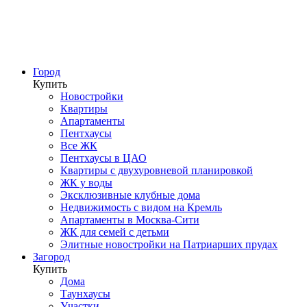
Город
Купить
Новостройки
Квартиры
Апартаменты
Пентхаусы
Все ЖК
Пентхаусы в ЦАО
Квартиры с двухуровневой планировкой
ЖК у воды
Эксклюзивные клубные дома
Недвижимость с видом на Кремль
Апартаменты в Москва-Сити
ЖК для семей с детьми
Элитные новостройки на Патриарших прудах
Загород
Купить
Дома
Таунхаусы
Участки