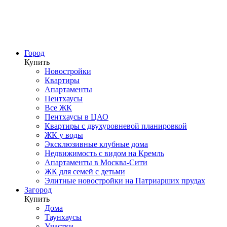
Город
Купить
Новостройки
Квартиры
Апартаменты
Пентхаусы
Все ЖК
Пентхаусы в ЦАО
Квартиры с двухуровневой планировкой
ЖК у воды
Эксклюзивные клубные дома
Недвижимость с видом на Кремль
Апартаменты в Москва-Сити
ЖК для семей с детьми
Элитные новостройки на Патриарших прудах
Загород
Купить
Дома
Таунхаусы
Участки