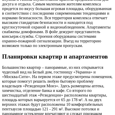
досуга и отдыха. Самым маленьким жителям комплекса
придется по вкусу большая игровая площадка, оборудованная
в соответствии с последними современными тенденциями и
нормами безопасности. Вся территория комплекса отвечает
высоким стандартам безопасности и находится под
круглосуточной охраной и видеонаблюдением. Апартаменты
снабжены домофонами. В фойе дежурит представитель
консьерж-службы. Строения оборудованы системами
охранно-пожарной сигнализации. Въезд на территорию
возможен только по электронным пропускам.
Планировки квартир и апартаментов
Большинство квартир – панорамные, из них открывается
чудесный вид на Белый дом, гостиницу «Украина» и
«Москва-Сити». На первом этаже предусмотрены помещения,
которые помогут решить любую бытовую проблему
владельцев «Резиденция Монэ». Здесь размещены аптека,
химчистка, отделение банка и кафе. Со второго по
шестнадцатый этаж «Резиденции» расположены квартиры,
площадь которых варьируется от 65 до 178 м². А на двух
верхних этажах будут расположены 10 комфортабельных
пентхаусов площадью 121 - 291 м². Высокие потолки и
панорамное остекление впечатляют и служат признаком