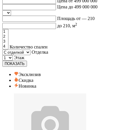
Цена от
499 000 000
Цена до
499 000 000
Площадь от —
210
2
до
210
, м
Количество спален
Отделка
Этаж
ПОКАЗАТЬ
Эксклюзив
Скидка
Новинка