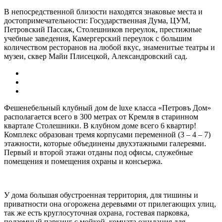
В непосредственной близости находятся знаковые места и
достопримечательности: Государственная Дума, ЦУМ,
Петровский Пассаж, Столешников переулок, престижные
учебные заведения, Камергерский переулок с большим
количеством ресторанов на любой вкус, знаменитые театры и
музеи, сквер Майи Плисецкой, Александровский сад.
Фешенебельный клубный дом de luxe класса «Петровъ Дом»
располагается всего в 300 метрах от Кремля в старинном
квартале Столешники. В клубном доме всего 6 квартир!
Комплекс образован тремя корпусами переменной (3 – 4 – 7)
этажности, которые объединены двухэтажными галереями.
Первый и второй этажи отданы под офисы, служебные
помещения и помещения охраны и консьержа.
У дома большая обустроенная территория, для тишины и
приватности она огорожена деревьями от прилегающих улиц,
так же есть круглосуточная охрана, гостевая парковка,
подземный паркинг с мойкой, комната ожидания для