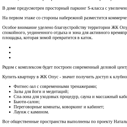
В доме предусмотрен просторный паркинг S-класса с увеличе
На первом этаже со стороны набережной разместится коммерчес
Особое внимание уделено благоустройству территории ЖК Опу
спокойного, уединенного отдыха и зона для активного времяп
площадка, которая зимой превратится в каток.
Рядом с комплексом будет построен современный деловой центр
Купить квартиру в ЖК Опус - значит получить доступ к клубн
Фитнес-зал с современными тренажерами;
Залы для йоги и медитаций;
Спа-зона для уходовых процедур, сауна и массажный каб
Бьюти-салон;
Переговорные комнаты, коворкинг и кабинет;
Лаунж с камином.
Все общественные пространства выполнены по проекту Наталь