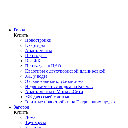
Город
Купить
Новостройки
Квартиры
Апартаменты
Пентхаусы
Все ЖК
Пентхаусы в ЦАО
Квартиры с двухуровневой планировкой
ЖК у воды
Эксклюзивные клубные дома
Недвижимость с видом на Кремль
Апартаменты в Москва-Сити
ЖК для семей с детьми
Элитные новостройки на Патриарших прудах
Загород
Купить
Дома
Таунхаусы
Участки