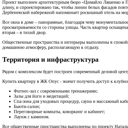
Проект выполнен архитектурным бюро «Цимайло Ляшенко и Парт
длину, и спроектировано так, чтобы линии белых фасадов повт
Дербеневской набережной напоминает роскошный отель на морс
Все окна в доме – панорамные, благодаря чему монументально
просматриваемости со стороны улицы. Часть квартир оснащена
вторая – в тихий двор.
Общественные пространства и интерьеры выполнены в спокойно
домашнюю атмосферу, располагающую к отдыху.
Территория и инфраструктура
Рядом с комплексом будет построен современный деловой центр
Купить квартиру в ЖК Опус - значит получить доступ к клубн
Фитнес-зал с современными тренажерами;
Залы для йоги и медитаций;
Спа-зона для уходовых процедур, сауна и массажный каб
Бьюти-салон;
Переговорные комнаты, коворкинг и кабинет;
Лаунж с камином.
Все общественные пространства выполнены по проекту Наталь