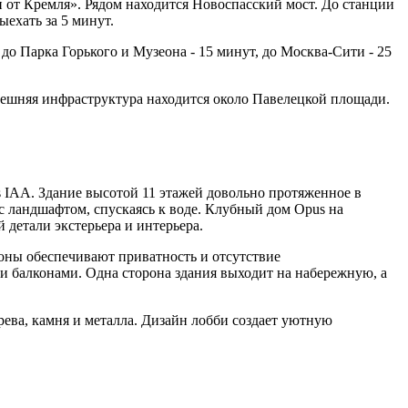
и от Кремля». Рядом находится Новоспасский мост. До станции
ыехать за 5 минут.
до Парка Горького и Музеона - 15 минут, до Москва-Сити - 25
нешняя инфраструктура находится около Павелецкой площади.
s IAA. Здание высотой 11 этажей довольно протяженное в
 с ландшафтом, спускаясь к воде. Клубный дом Opus на
 детали экстерьера и интерьера.
оны обеспечивают приватность и отсутствие
и балконами. Одна сторона здания выходит на набережную, а
ева, камня и металла. Дизайн лобби создает уютную