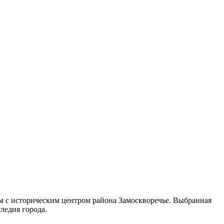
м с историческим центром района Замоскворечье. Выбранная
ледия города.