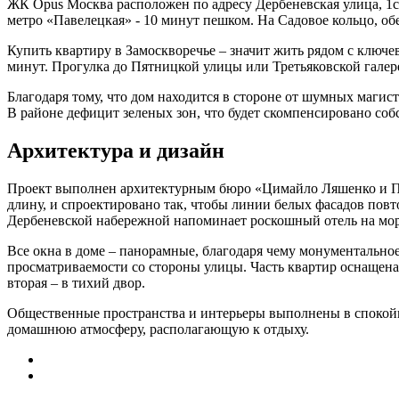
ЖК Opus Москва расположен по адресу Дербеневская улица, 1с5
метро «Павелецкая» - 10 минут пешком. На Садовое кольцо, о
Купить квартиру в Замоскворечье – значит жить рядом с ключев
минут. Прогулка до Пятницкой улицы или Третьяковской галере
Благодаря тому, что дом находится в стороне от шумных маги
В районе дефицит зеленых зон, что будет скомпенсировано со
Архитектура и дизайн
Проект выполнен архитектурным бюро «Цимайло Ляшенко и Парт
длину, и спроектировано так, чтобы линии белых фасадов повт
Дербеневской набережной напоминает роскошный отель на морс
Все окна в доме – панорамные, благодаря чему монументально
просматриваемости со стороны улицы. Часть квартир оснащена
вторая – в тихий двор.
Общественные пространства и интерьеры выполнены в спокойно
домашнюю атмосферу, располагающую к отдыху.