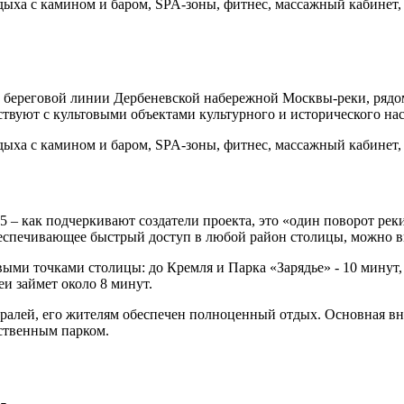
тдыха с камином и баром, SPA-зоны, фитнес, массажный кабинет
 береговой линии Дербеневской набережной Москвы-реки, рядо
твуют с культовыми объектами культурного и исторического нас
тдыха с камином и баром, SPA-зоны, фитнес, массажный кабинет
 – как подчеркивают создатели проекта, это «один поворот рек
беспечивающее быстрый доступ в любой район столицы, можно в
ыми точками столицы: до Кремля и Парка «Зарядье» - 10 минут, 
и займет около 8 минут.
стралей, его жителям обеспечен полноценный отдых. Основная в
бственным парком.