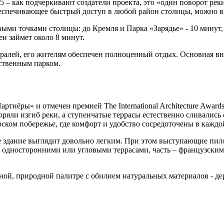
 – как подчеркивают создатели проекта, это «один поворот рек
беспечивающее быстрый доступ в любой район столицы, можно в
ыми точками столицы: до Кремля и Парка «Зарядье» - 10 минут, 
и займет около 8 минут.
стралей, его жителям обеспечен полноценный отдых. Основная в
бственным парком.
нёры» и отмечен премией The International Architecture Award
оряли изгиб реки, а ступенчатые террасы естественно сливались
ком побережье, где комфорт и удобство сосредоточены в каждой
е здание выглядит довольно легким. При этом выступающие пил
 односторонними или угловыми террасами, часть – французским
й, природной палитре с обилием натуральных материалов - дер