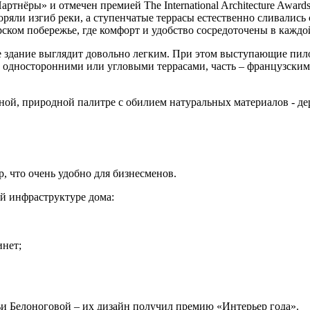
нёры» и отмечен премией The International Architecture Award
оряли изгиб реки, а ступенчатые террасы естественно сливались
ком побережье, где комфорт и удобство сосредоточены в каждой
е здание выглядит довольно легким. При этом выступающие пил
 односторонними или угловыми террасами, часть – французским
й, природной палитре с обилием натуральных материалов - дер
, что очень удобно для бизнесменов.
ой инфраструктуре дома:
инет;
и Белоноговой – их дизайн получил премию «Интерьер года».