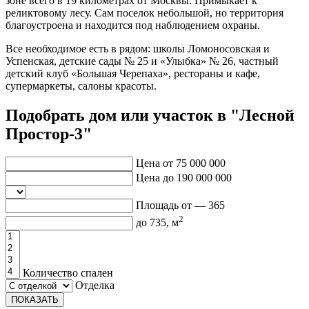
зоне всего в 19 километрах от Москвы. Примыкает к
реликтовому лесу. Сам поселок небольшой, но территория
благоустроена и находится под наблюдением охраны.
Все необходимое есть в рядом: школы Ломоносовская и
Успенская, детские сады № 25 и «Улыбка» № 26, частный
детский клуб «Большая Черепаха», рестораны и кафе,
супермаркеты, салоны красоты.
Подобрать дом или участок в "Лесной
Простор-3"
Цена от
75 000 000
Цена до
190 000 000
Площадь от —
365
2
до
735
, м
Количество спален
Отделка
ПОКАЗАТЬ