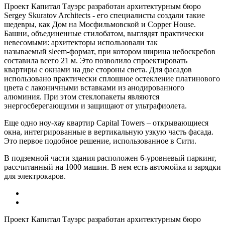
Проект Капитал Тауэрс разработан архитектурным бюро
Sergey Skuratov Architects - его специалисты создали такие
шедевры, как Дом на Мосфильмовской и Copper House.
Башни, объединенные стилобатом, выглядят практически
невесомыми: архитекторы использовали так
называемый sleem-формат, при котором ширина небоскребов
составила всего 21 м. Это позволило спроектировать
квартиры с окнами на две стороны света. Для фасадов
использовано практически сплошное остекление платинового
цвета с лаконичными вставками из анодированного
алюминия. При этом стеклопакеты являются
энергосберегающими и защищают от ультрафиолета.
Еще одно ноу-хау квартир Capital Towers – открывающиеся
окна, интегрированные в вертикальную узкую часть фасада.
Это первое подобное решение, использованное в Сити.
В подземной части здания расположен 6-уровневый паркинг,
рассчитанный на 1000 машин. В нем есть автомойка и зарядки
для электрокаров.
Проект Капитал Тауэрс разработан архитектурным бюро