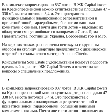
В комплексе запроектировано 837 лотов. В ЖК Capital towers
на Краснопресненской можно купитьквартиры площадью 47 –
338 м², высота потолков 3,4 м. Это пространcтва с
функциональными планировками: репрезентативной и
приватной зоной, гардеробными, большими ванными
комнатами с окнами. Почти две трети лотов – видовые: их
обладатели смогут любоваться панорамами Сити, Дома
Правительства, гостиницы Украина, Воробьевых гор и МГУ.
На верхних этажах расположены пентхаусы с круговым
обзором на столицу. Квартиры предлагаются с дизайнерской
отделкой от итальянского маэстро Antonio Citterio.
Консультанты Soul Estate с удовольствием помогут подобрать
идеальный вариант в ЖК Capital Towers и ответят на все
вопросы о специальных предложениях.
В комплексе запроектировано 837 лотов. В ЖК Capital towers
на Краснопресненской можно купитьквартиры площадью 47 –
338 м², высота потолков 3,4 м. Это пространcтва с
функциональными планировками: репрезентативной и
приватной зоной, гардеробными, большими ванными
комнатами с окнами. Почти две трети лотов – видовые: их