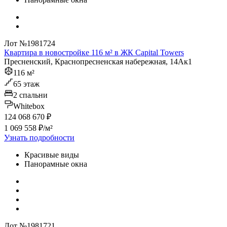
Лот №1981724
Квартира в новостройке 116 м² в ЖК Capital Towers
Пресненский, Краснопресненская набережная, 14Ак1
116 м²
65 этаж
2 спальни
Whitebox
124 068 670 ₽
1 069 558 ₽/м²
Узнать подробности
Красивые виды
Панорамные окна
Лот №1981721