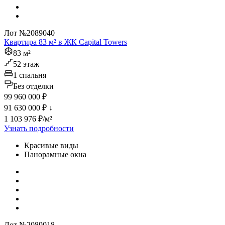
Лот №2089040
Квартира 83 м² в ЖК Capital Towers
83 м²
52 этаж
1 спальня
Без отделки
99 960 000 ₽
91 630 000 ₽
↓
1 103 976 ₽/м²
Узнать подробности
Красивые виды
Панорамные окна
Лот №2089018