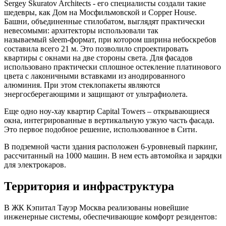
Sergey Skuratov Architects - его специалисты создали такие
шедевры, как Дом на Мосфильмовской и Copper House.
Башни, объединенные стилобатом, выглядят практически
невесомыми: архитекторы использовали так
называемый sleem-формат, при котором ширина небоскребов
составила всего 21 м. Это позволило спроектировать
квартиры с окнами на две стороны света. Для фасадов
использовано практически сплошное остекление платинового
цвета с лаконичными вставками из анодированного
алюминия. При этом стеклопакеты являются
энергосберегающими и защищают от ультрафиолета.
Еще одно ноу-хау квартир Capital Towers – открывающиеся
окна, интегрированные в вертикальную узкую часть фасада.
Это первое подобное решение, использованное в Сити.
В подземной части здания расположен 6-уровневый паркинг,
рассчитанный на 1000 машин. В нем есть автомойка и зарядки
для электрокаров.
Территория и инфраструктура
В ЖК Кэпитал Тауэр Москва реализованы новейшие
инженерные системы, обеспечивающие комфорт резидентов: