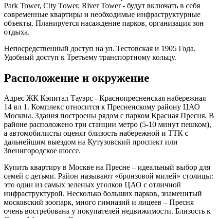
Park Tower, City Tower, River Tower - будут включать в себя
современные квартиры и необходимые инфраструктурные
объекты. Планируется насаждение парков, организация зон
отдыха.
Непосредственный доступ на ул. Тестовская и 1905 Года.
Удобный доступ к Третьему транспортному кольцу.
Расположение и окружение
Адрес ЖК Кэпитал Тауэрс - Краснопресненская набережная
14 вл 1. Комплекс относится к Пресненскому району ЦАО
Москвы. Здания построены рядом с парком Красная Пресня. В
районе расположено три станции метро (5-10 минут пешком),
а автомобилисты оценят близость набережной и ТТК с
дальнейшим выездом на Кутузовский проспект или
Звенигородское шоссе.
Купить квартиру в Москве на Пресне – идеальный выбор для
семей с детьми. Район называют «бронзовой милей» столицы:
это один из самых зеленых уголков ЦАО с отличной
инфраструктурой. Несколько больших парков, знаменитый
московский зоопарк, много гимназий и лицеев – Пресня
очень востребована у покупателей недвижимости. Близость к