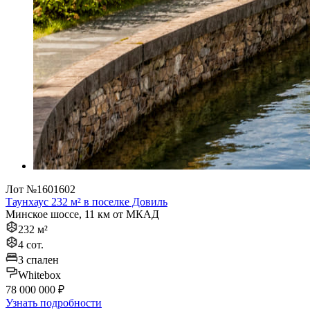
Лот №1601602
Таунхаус 232 м² в поселке Довиль
Минское шоссе, 11 км от МКАД
232 м²
4 сот.
3 спален
Whitebox
78 000 000 ₽
Узнать подробности