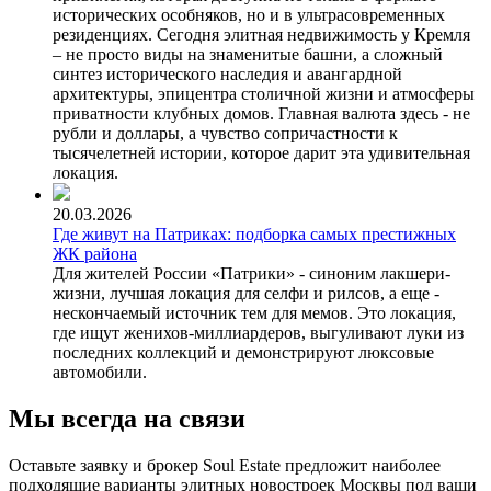
исторических особняков, но и в ультрасовременных
резиденциях. Сегодня элитная недвижимость у Кремля
– не просто виды на знаменитые башни, а сложный
синтез исторического наследия и авангардной
архитектуры, эпицентра столичной жизни и атмосферы
приватности клубных домов. Главная валюта здесь - не
рубли и доллары, а чувство сопричастности к
тысячелетней истории, которое дарит эта удивительная
локация.
20.03.2026
Где живут на Патриках: подборка самых престижных
ЖК района
Для жителей России «Патрики» - синоним лакшери-
жизни, лучшая локация для селфи и рилсов, а еще -
нескончаемый источник тем для мемов. Это локация,
где ищут женихов-миллиардеров, выгуливают луки из
последних коллекций и демонстрируют люксовые
автомобили.
Мы всегда на связи
Оставьте заявку и брокер Soul Estate предложит наиболее
подходящие варианты элитных новостроек Москвы под ваши