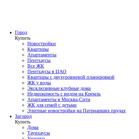
Город
Купить
Новостройки
Квартиры
Апартаменты
Пентхаусы
Все ЖК
Пентхаусы в ЦАО
Квартиры с двухуровневой планировкой
ЖК у воды
Эксклюзивные клубные дома
Недвижимость с видом на Кремль
Апартаменты в Москва-Сити
ЖК для семей с детьми
Элитные новостройки на Патриарших прудах
Загород
Купить
Дома
Таунхаусы
Участки