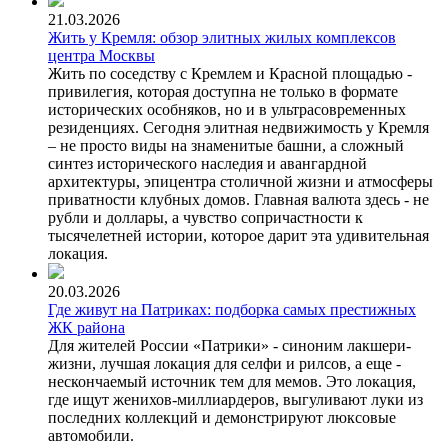
21.03.2026
Жить у Кремля: обзор элитных жилых комплексов
центра Москвы
Жить по соседству с Кремлем и Красной площадью -
привилегия, которая доступна не только в формате
исторических особняков, но и в ультрасовременных
резиденциях. Сегодня элитная недвижимость у Кремля
– не просто виды на знаменитые башни, а сложный
синтез исторического наследия и авангардной
архитектуры, эпицентра столичной жизни и атмосферы
приватности клубных домов. Главная валюта здесь - не
рубли и доллары, а чувство сопричастности к
тысячелетней истории, которое дарит эта удивительная
локация.
20.03.2026
Где живут на Патриках: подборка самых престижных
ЖК района
Для жителей России «Патрики» - синоним лакшери-
жизни, лучшая локация для селфи и рилсов, а еще -
нескончаемый источник тем для мемов. Это локация,
где ищут женихов-миллиардеров, выгуливают луки из
последних коллекций и демонстрируют люксовые
автомобили.