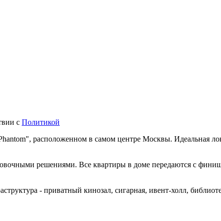
твии с
Политикой
Phantom", расположенном в самом центре Москвы. Идеальная лок
вочными решениями. Все квартиры в доме передаются с финишн
труктура - приватный кинозал, сигарная, ивент-холл, библиотек