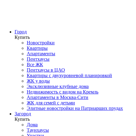
Город
Купить
Новостройки
Квартиры
Апартаменты
Пентхаусы
Все ЖК
Пентхаусы в ЦАО
Квартиры с двухуровневой планировкой
ЖК у воды
Эксклюзивные клубные дома
Недвижимость с видом на Кремль
Апартаменты в Москва-Сити
ЖК для семей с детьми
Элитные новостройки на Патриарших прудах
Загород
Купить
Дома
Таунхаусы
Участки