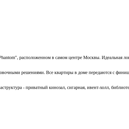
Phantom", расположенном в самом центре Москвы. Идеальная лок
вочными решениями. Все квартиры в доме передаются с финишн
труктура - приватный кинозал, сигарная, ивент-холл, библиотек