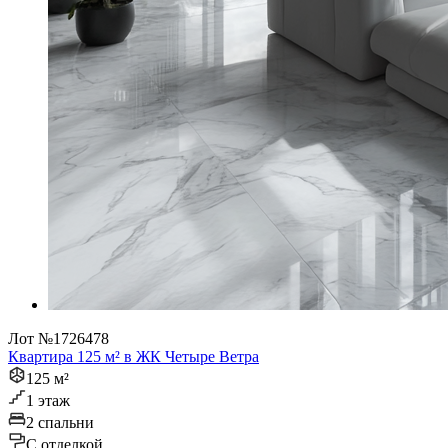
Лот №1726478
Квартира 125 м² в ЖК Четыре Ветра
125 м²
1 этаж
2 спальни
C отделкой