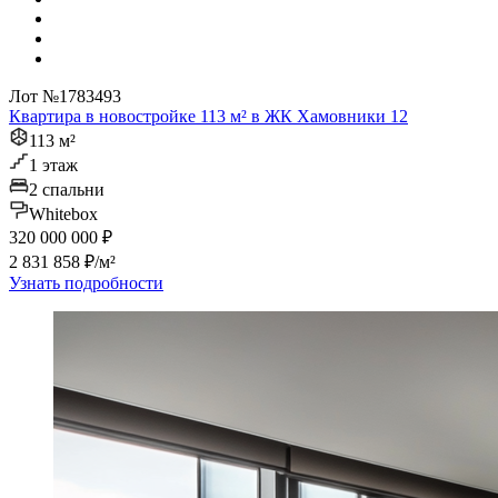
Лот №1783493
Квартира в новостройке 113 м² в ЖК Хамовники 12
113 м²
1 этаж
2 спальни
Whitebox
320 000 000 ₽
2 831 858 ₽/м²
Узнать подробности