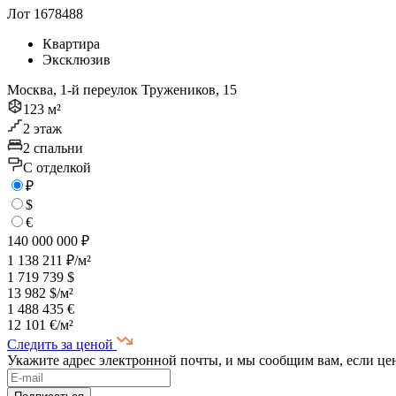
Лот 1678488
Квартира
Эксклюзив
Москва, 1-й переулок Тружеников, 15
123 м²
2 этаж
2 спальни
C отделкой
₽
$
€
140 000 000 ₽
1 138 211 ₽/м²
1 719 739 $
13 982 $/м²
1 488 435 €
12 101 €/м²
Следить за ценой
Укажите адрес электронной почты, и мы сообщим вам, если це