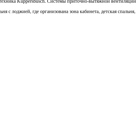
 техника Kuppersbusch. Системы приточно-вытяжной вентиляци
ня с лоджией, где организована зона кабинета, детская спальня,