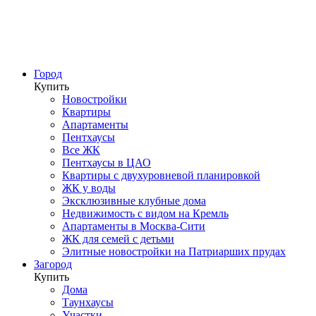
Город
Купить
Новостройки
Квартиры
Апартаменты
Пентхаусы
Все ЖК
Пентхаусы в ЦАО
Квартиры с двухуровневой планировкой
ЖК у воды
Эксклюзивные клубные дома
Недвижимость с видом на Кремль
Апартаменты в Москва-Сити
ЖК для семей с детьми
Элитные новостройки на Патриарших прудах
Загород
Купить
Дома
Таунхаусы
Участки