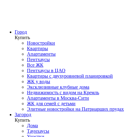
Город
Купить
Новостройки
Квартиры
Апартаменты
Пентхаусы
Все ЖК
Пентхаусы в ЦАО
Квартиры с двухуровневой планировкой
ЖК у воды
Эксклюзивные клубные дома
Недвижимость с видом на Кремль
Апартаменты в Москва-Сити
ЖК для семей с детьми
Элитные новостройки на Патриарших прудах
Загород
Купить
Дома
Таунхаусы
Участки