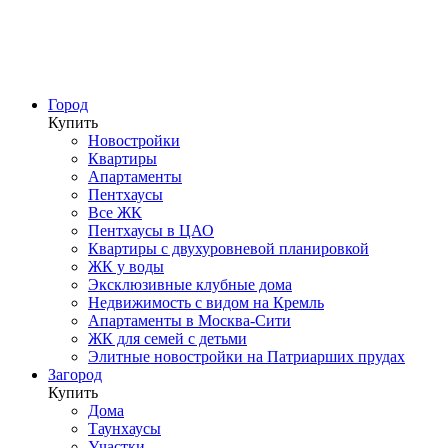
Город
Купить
Новостройки
Квартиры
Апартаменты
Пентхаусы
Все ЖК
Пентхаусы в ЦАО
Квартиры с двухуровневой планировкой
ЖК у воды
Эксклюзивные клубные дома
Недвижимость с видом на Кремль
Апартаменты в Москва-Сити
ЖК для семей с детьми
Элитные новостройки на Патриарших прудах
Загород
Купить
Дома
Таунхаусы
Участки