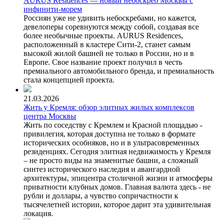
AURUS Residences — новый небоскреб Москвы с
инфинити-морем
Россиян уже не удивить небоскребами, но кажется,
девелоперы соревнуются между собой, создавая все
более необычные проекты. AURUS Residences,
расположенный в кластере Сити-2, станет самым
высокой жилой башней не только в России, но и в
Европе. Свое название проект получил в честь
премиального автомобильного бренда, и премиальность
стала концепцией проекта.
21.03.2026
Жить у Кремля: обзор элитных жилых комплексов
центра Москвы
Жить по соседству с Кремлем и Красной площадью -
привилегия, которая доступна не только в формате
исторических особняков, но и в ультрасовременных
резиденциях. Сегодня элитная недвижимость у Кремля
– не просто виды на знаменитые башни, а сложный
синтез исторического наследия и авангардной
архитектуры, эпицентра столичной жизни и атмосферы
приватности клубных домов. Главная валюта здесь - не
рубли и доллары, а чувство сопричастности к
тысячелетней истории, которое дарит эта удивительная
локация.