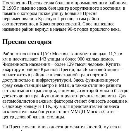
Постепенно Пресня стала большим промышленным районом.
В 1905 г именно здесь был центр вооруженного восстания, в
память о котором позже улицу Большая Пресня
переименовали в Красную Пресню, а сам район –
соответственно, в Краснопресненский. Свое нынешнее
название район вернул в начале 90-х годов прошлого века.
Пресня сегодня
Район относится к ЦАО Москвы, занимает площадь 11,7 кв.
км и насчитывает 143 улицы и более 900 жилых домов.
Численность населения – более 129 тысяч человек. Купить
квартиру в районе Красной Пресни, на «Бронзовой миле» –
значит жить в районе с превосходной транспортной
доступностью и инфраструктурой. Здесь функционируют
сразу семь станций метро и МЦК, а также отлично развита
сеть наземного транспорта, с помощью которой можно быстро
доехать до центра. Функционируют и речные маршруты. Для
автомобилистов важным фактором станет близость локации к
Садовому кольцу и ТТК, ну а для представителей бизнеса
исключительным бонусом станет ММДЦ Москва-Сити –
центр деловой жизни столицы.
На Пресне очень много достопримечательностей, музеев и