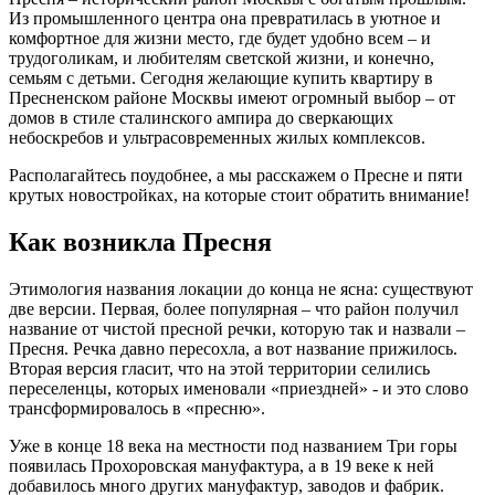
Из промышленного центра она превратилась в уютное и
комфортное для жизни место, где будет удобно всем – и
трудоголикам, и любителям светской жизни, и конечно,
семьям с детьми. Сегодня желающие купить квартиру в
Пресненском районе Москвы имеют огромный выбор – от
домов в стиле сталинского ампира до сверкающих
небоскребов и ультрасовременных жилых комплексов.
Располагайтесь поудобнее, а мы расскажем о Пресне и пяти
крутых новостройках, на которые стоит обратить внимание!
Как возникла Пресня
Этимология названия локации до конца не ясна: существуют
две версии. Первая, более популярная – что район получил
название от чистой пресной речки, которую так и назвали –
Пресня. Речка давно пересохла, а вот название прижилось.
Вторая версия гласит, что на этой территории селились
переселенцы, которых именовали «приездней» - и это слово
трансформировалось в «пресню».
Уже в конце 18 века на местности под названием Три горы
появилась Прохоровская мануфактура, а в 19 веке к ней
добавилось много других мануфактур, заводов и фабрик.