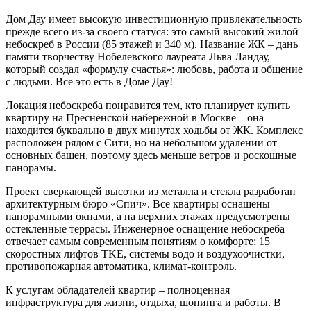
Дом Дау имеет высокую инвестиционную привлекательность
прежде всего из-за своего статуса: это самый высокий жилой
небоскреб в России (85 этажей и 340 м). Название ЖК – дань
памяти творчеству Нобелевского лауреата Льва Ландау,
который создал «формулу счастья»: любовь, работа и общение
с людьми. Все это есть в Доме Дау!
Локация небоскреба понравится тем, кто планирует купить
квартиру на Пресненской набережной в Москве – она
находится буквально в двух минутах ходьбы от ЖК. Комплекс
расположен рядом с Сити, но на небольшом удалении от
основных башен, поэтому здесь меньше ветров и роскошные
панорамы.
Проект сверкающей высотки из металла и стекла разработан
архитектурным бюро «Спич». Все квартиры оснащены
панорамными окнами, а на верхних этажах предусмотрены
остекленные террасы. Инженерное оснащение небоскреба
отвечает самым современным понятиям о комфорте: 15
скоростных лифтов TKE, системы водо и воздухоочистки,
противопожарная автоматика, климат-контроль.
К услугам обладателей квартир – полноценная
инфраструктура для жизни, отдыха, шопинга и работы. В