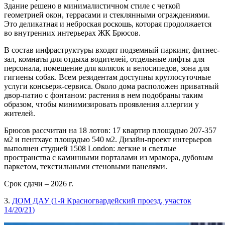
Здание решено в минималистичном стиле с четкой
геометрией окон, террасами и стеклянными ограждениями.
Это деликатная и неброская роскошь, которая продолжается
во внутренних интерьерах ЖК Брюсов.
В состав инфраструктуры входят подземный паркинг, фитнес-
зал, комнаты для отдыха водителей, отдельные лифты для
персонала, помещение для колясок и велосипедов, зона для
гигиены собак. Всем резидентам доступны круглосуточные
услуги консьерж-сервиса. Около дома расположен приватный
двор-патио с фонтаном: растения в нем подобраны таким
образом, чтобы минимизировать проявления аллергии у
жителей.
Брюсов рассчитан на 18 лотов: 17 квартир площадью 207-357
м2 и пентхаус площадью 540 м2. Дизайн-проект интерьеров
выполнен студией 1508 London: легкие и светлые
пространства с каминными порталами из мрамора, дубовым
паркетом, текстильными стеновыми панелями.
Срок сдачи – 2026 г.
3.
ДОМ ДАУ (1-й Красногвардейский проезд, участок
14/20/21)