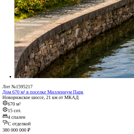
Лот №1595217
Дом 670 м² в поселке Миллениум Парк
Новорижское шоссе, 21 км от МКАД
670 м²
15 сот.
4 спален
C отделкой
380 000 000 ₽