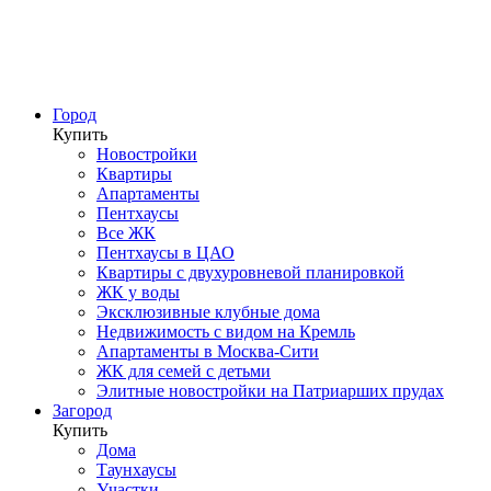
Город
Купить
Новостройки
Квартиры
Апартаменты
Пентхаусы
Все ЖК
Пентхаусы в ЦАО
Квартиры с двухуровневой планировкой
ЖК у воды
Эксклюзивные клубные дома
Недвижимость с видом на Кремль
Апартаменты в Москва-Сити
ЖК для семей с детьми
Элитные новостройки на Патриарших прудах
Загород
Купить
Дома
Таунхаусы
Участки