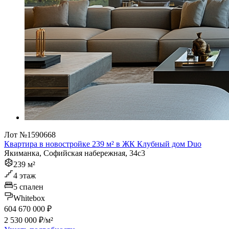
Лот №1590668
Квартира в новостройке 239 м² в ЖК Клубный дом Duo
Якиманка, Софийская набережная, 34с3
239 м²
4 этаж
5 спален
Whitebox
604 670 000 ₽
2 530 000 ₽/м²