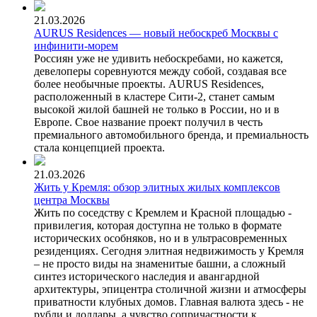
21.03.2026
AURUS Residences — новый небоскреб Москвы с
инфинити-морем
Россиян уже не удивить небоскребами, но кажется,
девелоперы соревнуются между собой, создавая все
более необычные проекты. AURUS Residences,
расположенный в кластере Сити-2, станет самым
высокой жилой башней не только в России, но и в
Европе. Свое название проект получил в честь
премиального автомобильного бренда, и премиальность
стала концепцией проекта.
21.03.2026
Жить у Кремля: обзор элитных жилых комплексов
центра Москвы
Жить по соседству с Кремлем и Красной площадью -
привилегия, которая доступна не только в формате
исторических особняков, но и в ультрасовременных
резиденциях. Сегодня элитная недвижимость у Кремля
– не просто виды на знаменитые башни, а сложный
синтез исторического наследия и авангардной
архитектуры, эпицентра столичной жизни и атмосферы
приватности клубных домов. Главная валюта здесь - не
рубли и доллары, а чувство сопричастности к