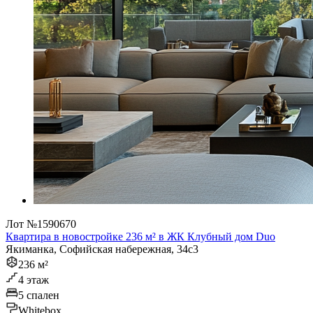
Лот №1590670
Квартира в новостройке 236 м² в ЖК Клубный дом Duo
Якиманка, Софийская набережная, 34с3
236 м²
4 этаж
5 спален
Whitebox