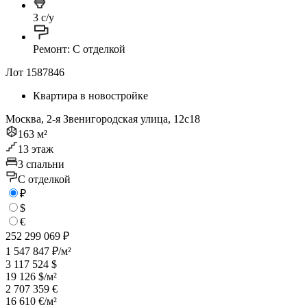
3 с/у
Ремонт: C отделкой
Лот 1587846
Квартира в новостройке
Москва, 2-я Звенигородская улица, 12с18
163 м²
13 этаж
3 спальни
C отделкой
₽
$
€
252 299 069 ₽
1 547 847 ₽/м²
3 117 524 $
19 126 $/м²
2 707 359 €
16 610 €/м²