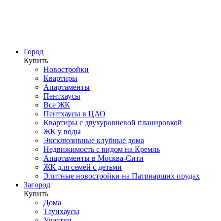
Город
Купить
Новостройки
Квартиры
Апартаменты
Пентхаусы
Все ЖК
Пентхаусы в ЦАО
Квартиры с двухуровневой планировкой
ЖК у воды
Эксклюзивные клубные дома
Недвижимость с видом на Кремль
Апартаменты в Москва-Сити
ЖК для семей с детьми
Элитные новостройки на Патриарших прудах
Загород
Купить
Дома
Таунхаусы
Участки