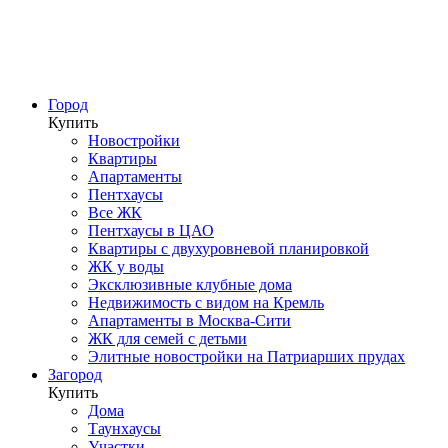
Город
Купить
Новостройки
Квартиры
Апартаменты
Пентхаусы
Все ЖК
Пентхаусы в ЦАО
Квартиры с двухуровневой планировкой
ЖК у воды
Эксклюзивные клубные дома
Недвижимость с видом на Кремль
Апартаменты в Москва-Сити
ЖК для семей с детьми
Элитные новостройки на Патриарших прудах
Загород
Купить
Дома
Таунхаусы
Участки