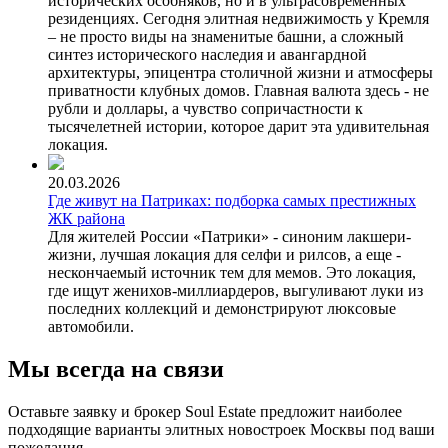
исторических особняков, но и в ультрасовременных
резиденциях. Сегодня элитная недвижимость у Кремля
– не просто виды на знаменитые башни, а сложный
синтез исторического наследия и авангардной
архитектуры, эпицентра столичной жизни и атмосферы
приватности клубных домов. Главная валюта здесь - не
рубли и доллары, а чувство сопричастности к
тысячелетней истории, которое дарит эта удивительная
локация.
20.03.2026
Где живут на Патриках: подборка самых престижных
ЖК района
Для жителей России «Патрики» - синоним лакшери-
жизни, лучшая локация для селфи и рилсов, а еще -
нескончаемый источник тем для мемов. Это локация,
где ищут женихов-миллиардеров, выгуливают луки из
последних коллекций и демонстрируют люксовые
автомобили.
Мы всегда на связи
Оставьте заявку и брокер Soul Estate предложит наиболее
подходящие варианты элитных новостроек Москвы под ваши
пожелания