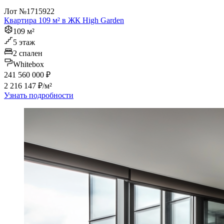
Лот №1715922
Квартира 109 м² в ЖК High Garden
109 м²
5 этаж
2 спален
Whitebox
241 560 000 ₽
2 216 147 ₽/м²
Узнать подробности