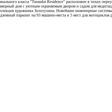
иального класса "Turandot Residence" расположен в тихих переу
амерный дом с уютным охраняемым двором и садом для медитац
коллекция художника Золотухина. Новейшие инженерные системы
земный паркинг на 93 машино-места и 5 мест для мотоциклов р