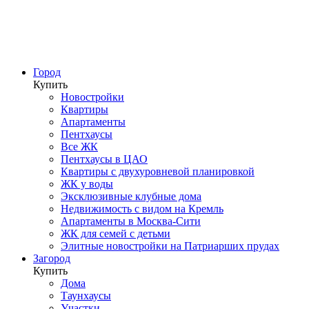
Город
Купить
Новостройки
Квартиры
Апартаменты
Пентхаусы
Все ЖК
Пентхаусы в ЦАО
Квартиры с двухуровневой планировкой
ЖК у воды
Эксклюзивные клубные дома
Недвижимость с видом на Кремль
Апартаменты в Москва-Сити
ЖК для семей с детьми
Элитные новостройки на Патриарших прудах
Загород
Купить
Дома
Таунхаусы
Участки