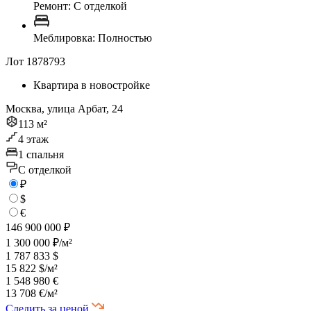
Ремонт: C отделкой
Меблировка: Полностью
Лот 1878793
Квартира в новостройке
Москва, улица Арбат, 24
113 м²
4 этаж
1 спальня
C отделкой
₽
$
€
146 900 000 ₽
1 300 000 ₽/м²
1 787 833 $
15 822 $/м²
1 548 980 €
13 708 €/м²
Следить за ценой