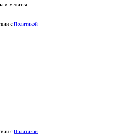
на изменится
твии с
Политикой
твии с
Политикой