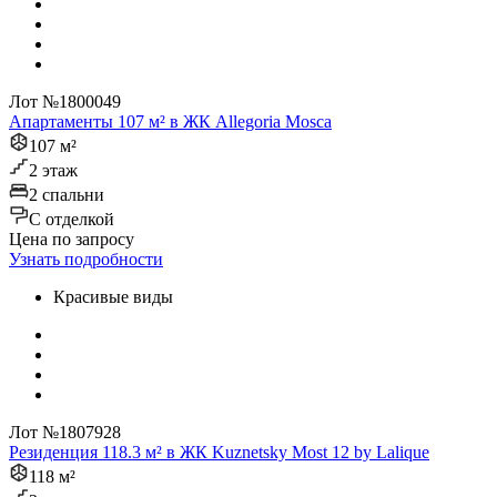
Лот №1800049
Апартаменты 107 м² в ЖК Allegoria Mosca
107 м²
2 этаж
2 спальни
C отделкой
Цена по запросу
Узнать подробности
Красивые виды
Лот №1807928
Резиденция 118.3 м² в ЖК Kuznetsky Most 12 by Lalique
118 м²