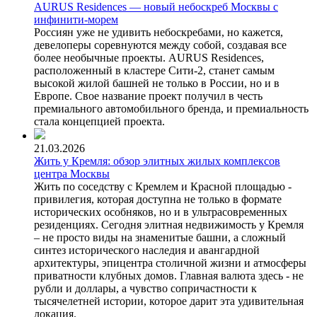
AURUS Residences — новый небоскреб Москвы с
инфинити-морем
Россиян уже не удивить небоскребами, но кажется,
девелоперы соревнуются между собой, создавая все
более необычные проекты. AURUS Residences,
расположенный в кластере Сити-2, станет самым
высокой жилой башней не только в России, но и в
Европе. Свое название проект получил в честь
премиального автомобильного бренда, и премиальность
стала концепцией проекта.
21.03.2026
Жить у Кремля: обзор элитных жилых комплексов
центра Москвы
Жить по соседству с Кремлем и Красной площадью -
привилегия, которая доступна не только в формате
исторических особняков, но и в ультрасовременных
резиденциях. Сегодня элитная недвижимость у Кремля
– не просто виды на знаменитые башни, а сложный
синтез исторического наследия и авангардной
архитектуры, эпицентра столичной жизни и атмосферы
приватности клубных домов. Главная валюта здесь - не
рубли и доллары, а чувство сопричастности к
тысячелетней истории, которое дарит эта удивительная
локация.