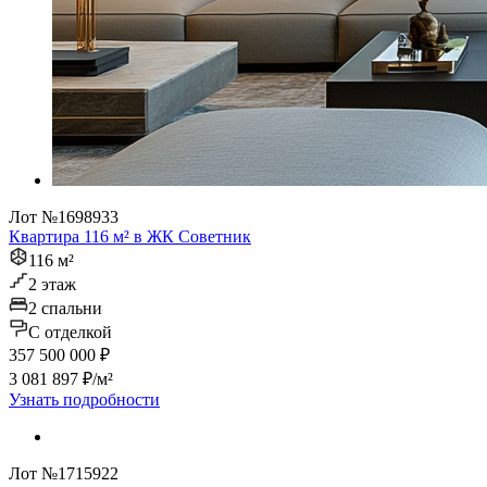
Лот №1698933
Квартира 116 м² в ЖК Советник
116 м²
2 этаж
2 спальни
C отделкой
357 500 000 ₽
3 081 897 ₽/м²
Узнать подробности
Лот №1715922