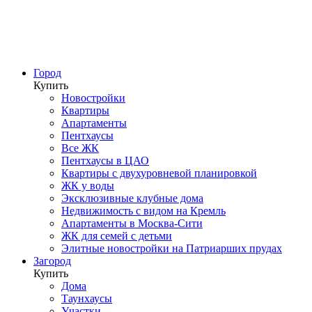
Город
Купить
Новостройки
Квартиры
Апартаменты
Пентхаусы
Все ЖК
Пентхаусы в ЦАО
Квартиры с двухуровневой планировкой
ЖК у воды
Эксклюзивные клубные дома
Недвижимость с видом на Кремль
Апартаменты в Москва-Сити
ЖК для семей с детьми
Элитные новостройки на Патриарших прудах
Загород
Купить
Дома
Таунхаусы
Участки