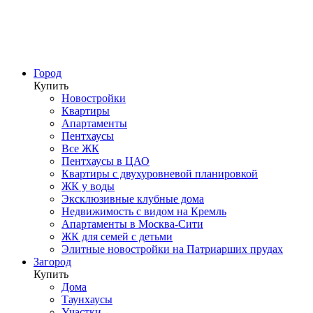
Город
Купить
Новостройки
Квартиры
Апартаменты
Пентхаусы
Все ЖК
Пентхаусы в ЦАО
Квартиры с двухуровневой планировкой
ЖК у воды
Эксклюзивные клубные дома
Недвижимость с видом на Кремль
Апартаменты в Москва-Сити
ЖК для семей с детьми
Элитные новостройки на Патриарших прудах
Загород
Купить
Дома
Таунхаусы
Участки