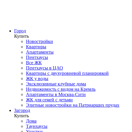
Город
Купить
Новостройки
Квартиры
Апартаменты
Пентхаусы
Все ЖК
Пентхаусы в ЦАО
Квартиры с двухуровневой планировкой
ЖК у воды
Эксклюзивные клубные дома
Недвижимость с видом на Кремль
Апартаменты в Москва-Сити
ЖК для семей с детьми
Элитные новостройки на Патриарших прудах
Загород
Купить
Дома
Таунхаусы
Участки