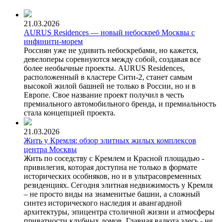
21.03.2026
AURUS Residences — новый небоскреб Москвы с
инфинити-морем
Россиян уже не удивить небоскребами, но кажется,
девелоперы соревнуются между собой, создавая все
более необычные проекты. AURUS Residences,
расположенный в кластере Сити-2, станет самым
высокой жилой башней не только в России, но и в
Европе. Свое название проект получил в честь
премиального автомобильного бренда, и премиальность
стала концепцией проекта.
21.03.2026
Жить у Кремля: обзор элитных жилых комплексов
центра Москвы
Жить по соседству с Кремлем и Красной площадью -
привилегия, которая доступна не только в формате
исторических особняков, но и в ультрасовременных
резиденциях. Сегодня элитная недвижимость у Кремля
– не просто виды на знаменитые башни, а сложный
синтез исторического наследия и авангардной
архитектуры, эпицентра столичной жизни и атмосферы
приватности клубных домов. Главная валюта здесь - не