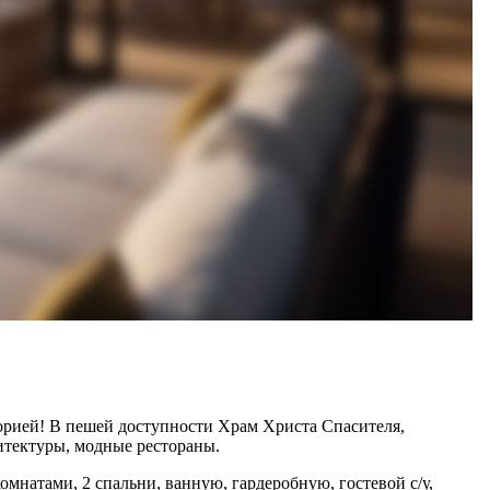
торией! В пешей доступности Храм Христа Спасителя,
итектуры, модные рестораны.
натами, 2 спальни, ванную, гардеробную, гостевой с/у,