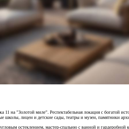
а 11 на "Золотой миле". Респектабельная локация с богатой ис
ые школы, лицеи и детские сады, театры и музеи, памятники арх
ловым остеклением, мастер-спальню с ванной и гардеробной ком