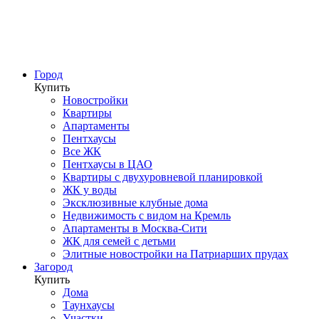
Город
Купить
Новостройки
Квартиры
Апартаменты
Пентхаусы
Все ЖК
Пентхаусы в ЦАО
Квартиры с двухуровневой планировкой
ЖК у воды
Эксклюзивные клубные дома
Недвижимость с видом на Кремль
Апартаменты в Москва-Сити
ЖК для семей с детьми
Элитные новостройки на Патриарших прудах
Загород
Купить
Дома
Таунхаусы
Участки