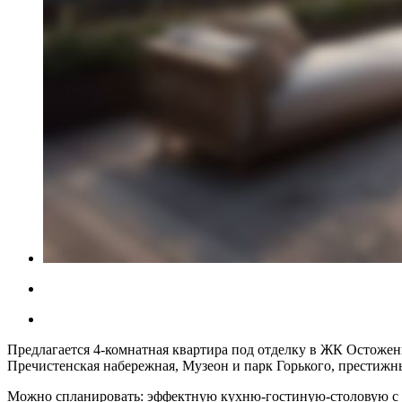
Предлагается 4-комнатная квартира под отделку в ЖК Остоженк
Пречистенская набережная, Музеон и парк Горького, престижн
Можно спланировать: эффектную кухню-гостиную-столовую с уг