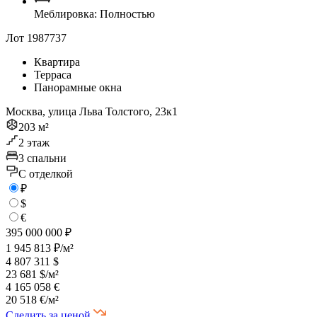
Меблировка: Полностью
Лот 1987737
Квартира
Терраса
Панорамные окна
Москва, улица Льва Толстого, 23к1
203 м²
2 этаж
3 спальни
C отделкой
₽
$
€
395 000 000 ₽
1 945 813 ₽/м²
4 807 311 $
23 681 $/м²
4 165 058 €
20 518 €/м²
Следить за ценой