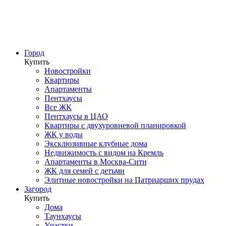
Город
Купить
Новостройки
Квартиры
Апартаменты
Пентхаусы
Все ЖК
Пентхаусы в ЦАО
Квартиры с двухуровневой планировкой
ЖК у воды
Эксклюзивные клубные дома
Недвижимость с видом на Кремль
Апартаменты в Москва-Сити
ЖК для семей с детьми
Элитные новостройки на Патриарших прудах
Загород
Купить
Дома
Таунхаусы
Участки