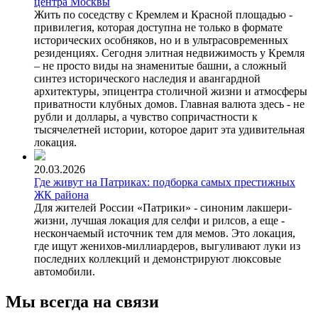
центра Москвы
Жить по соседству с Кремлем и Красной площадью -
привилегия, которая доступна не только в формате
исторических особняков, но и в ультрасовременных
резиденциях. Сегодня элитная недвижимость у Кремля
– не просто виды на знаменитые башни, а сложный
синтез исторического наследия и авангардной
архитектуры, эпицентра столичной жизни и атмосферы
приватности клубных домов. Главная валюта здесь - не
рубли и доллары, а чувство сопричастности к
тысячелетней истории, которое дарит эта удивительная
локация.
20.03.2026
Где живут на Патриках: подборка самых престижных
ЖК района
Для жителей России «Патрики» - синоним лакшери-
жизни, лучшая локация для селфи и рилсов, а еще -
нескончаемый источник тем для мемов. Это локация,
где ищут женихов-миллиардеров, выгуливают луки из
последних коллекций и демонстрируют люксовые
автомобили.
Мы всегда на связи