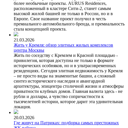
более необычные проекты. AURUS Residences,
расположенный в кластере Сити-2, станет самым
высокой жилой башней не только в России, но и в
Европе. Свое название проект получил в честь
премиального автомобильного бренда, и премиальность
стала концепцией проекта.
21.03.2026
Жить у Кремля: обзор элитных жилых комплексов
центра Москвы
Жить по соседству с Кремлем и Красной площадью -
привилегия, которая доступна не только в формате
исторических особняков, но и в ультрасовременных
резиденциях. Сегодня элитная недвижимость у Кремля
– не просто виды на знаменитые башни, а сложный
синтез исторического наследия и авангардной
архитектуры, эпицентра столичной жизни и атмосферы
приватности клубных домов. Главная валюта здесь - не
рубли и доллары, а чувство сопричастности к
тысячелетней истории, которое дарит эта удивительная
локация.
20.03.2026
Где живут на Патриках: подборка самых престижных
ЖК района