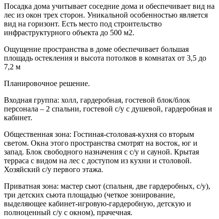
Посадка дома учитывает соседние дома и обеспечивает вид на
лес из окон трех сторон. Уникальной особенностью является
вид на горизонт. Есть место под строительство
инфраструктурного объекта до 500 м2.
Ощущение пространства в доме обеспечивает большая
площадь остекления и высота потолков в комнатах от 3,5 до
7,2 м
Планировочное решение.
Входная группа: холл, гардеробная, гостевой блок/блок
персонала – 2 спальни, гостевой с/у с душевой, гардеробная и
кабинет.
Общественная зона: Гостиная-столовая-кухня со вторым
светом. Окна этого пространства смотрят на восток, юг и
запад. Блок свободного назначения с с/у и сауной. Крытая
терраса с видом на лес с доступом из кухни и столовой.
Хозяйский с/у первого этажа.
Приватная зона: мастер сьют (спальня, две гардеробных, с/у),
три детских сьюта площадью (четкое зонирование,
выделяющее кабинет-игровую-гардеробную, детскую и
полноценный с/у с окном), прачечная.