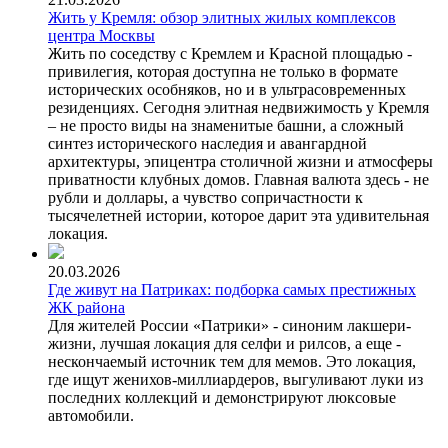
Жить у Кремля: обзор элитных жилых комплексов
центра Москвы
Жить по соседству с Кремлем и Красной площадью -
привилегия, которая доступна не только в формате
исторических особняков, но и в ультрасовременных
резиденциях. Сегодня элитная недвижимость у Кремля
– не просто виды на знаменитые башни, а сложный
синтез исторического наследия и авангардной
архитектуры, эпицентра столичной жизни и атмосферы
приватности клубных домов. Главная валюта здесь - не
рубли и доллары, а чувство сопричастности к
тысячелетней истории, которое дарит эта удивительная
локация.
20.03.2026
Где живут на Патриках: подборка самых престижных
ЖК района
Для жителей России «Патрики» - синоним лакшери-
жизни, лучшая локация для селфи и рилсов, а еще -
нескончаемый источник тем для мемов. Это локация,
где ищут женихов-миллиардеров, выгуливают луки из
последних коллекций и демонстрируют люксовые
автомобили.