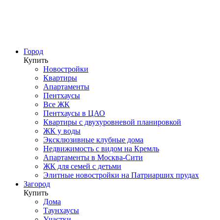
Город
Купить
Новостройки
Квартиры
Апартаменты
Пентхаусы
Все ЖК
Пентхаусы в ЦАО
Квартиры с двухуровневой планировкой
ЖК у воды
Эксклюзивные клубные дома
Недвижимость с видом на Кремль
Апартаменты в Москва-Сити
ЖК для семей с детьми
Элитные новостройки на Патриарших прудах
Загород
Купить
Дома
Таунхаусы
Участки