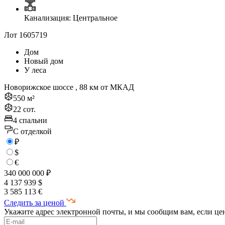
Канализация: Центральное
Лот 1605719
Дом
Новый дом
У леса
Новорижское шоссе , 88 км от МКАД
550 м²
22 сот.
4 спальни
C отделкой
₽
$
€
340 000 000 ₽
4 137 939 $
3 585 113 €
Следить за ценой
Укажите адрес электронной почты, и мы сообщим вам, если це