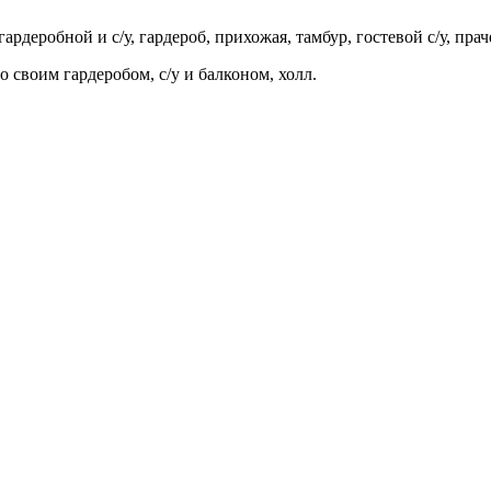
гардеробной и с/у, гардероб, прихожая, тамбур, гостевой с/у, пра
со своим гардеробом, с/у и балконом, холл.