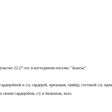
частке 22.27 сот. в коттеджном поселке "Залесье".
гардеробной и с/у, гардероб, прихожая, тамбур, гостевой с/у, пра
со своим гардеробом, с/у и балконом, холл.