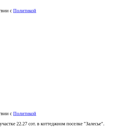
твии с
Политикой
твии с
Политикой
частке 22.27 сот. в коттеджном поселке "Залесье".