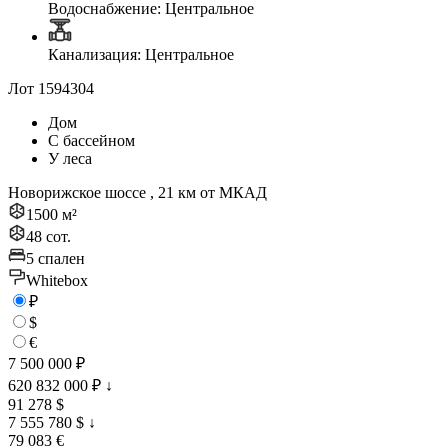
Водоснабжение: Центральное
Канализация: Центральное
Лот 1594304
Дом
С бассейном
У леса
Новорижское шоссе , 21 км от МКАД
1500 м²
48 сот.
5 спален
Whitebox
₽
$
€
7 500 000 ₽
620 832 000 ₽
↓
91 278 $
7 555 780 $
↓
79 083 €