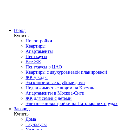
Город
Купить
Новостройки
Квартиры
Апартаменты
Пентхаусы
Все ЖК
Пентхаусы в ЦАО
Квартиры с двухуровневой планировкой
ЖК у воды
Эксклюзивные клубные дома
Недвижимость с видом на Кремль
Апартаменты в Москва-Сити
ЖК для семей с детьми
Элитные новостройки на Патриарших прудах
Загород
Купить
Дома
Таунхаусы
Участки