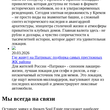
привилегия, которая доступна не только в формате
исторических особняков, но и в ультрасовременных
резиденциях. Сегодня элитная недвижимость у Кремля
– не просто виды на знаменитые башни, а сложный
синтез исторического наследия и авангардной
архитектуры, эпицентра столичной жизни и атмосферы
приватности клубных домов. Главная валюта здесь - не
рубли и доллары, а чувство сопричастности к
тысячелетней истории, которое дарит эта удивительная
локация.
20.03.2026
Где живут на Патриках: подборка самых престижных
ЖК района
Для жителей России «Патрики» - синоним лакшери-
жизни, лучшая локация для селфи и рилсов, а еще -
нескончаемый источник тем для мемов. Это локация,
где ищут женихов-миллиардеров, выгуливают луки из
последних коллекций и демонстрируют люксовые
автомобили.
Мы всегда на связи
Оставьте заявку и брокер Soul Estate предложит наиболее