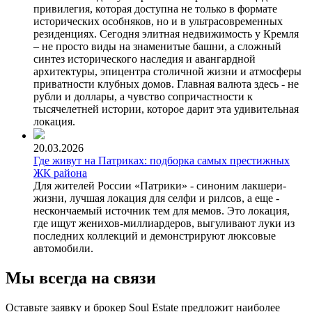
привилегия, которая доступна не только в формате
исторических особняков, но и в ультрасовременных
резиденциях. Сегодня элитная недвижимость у Кремля
– не просто виды на знаменитые башни, а сложный
синтез исторического наследия и авангардной
архитектуры, эпицентра столичной жизни и атмосферы
приватности клубных домов. Главная валюта здесь - не
рубли и доллары, а чувство сопричастности к
тысячелетней истории, которое дарит эта удивительная
локация.
20.03.2026
Где живут на Патриках: подборка самых престижных
ЖК района
Для жителей России «Патрики» - синоним лакшери-
жизни, лучшая локация для селфи и рилсов, а еще -
нескончаемый источник тем для мемов. Это локация,
где ищут женихов-миллиардеров, выгуливают луки из
последних коллекций и демонстрируют люксовые
автомобили.
Мы всегда на связи
Оставьте заявку и брокер Soul Estate предложит наиболее