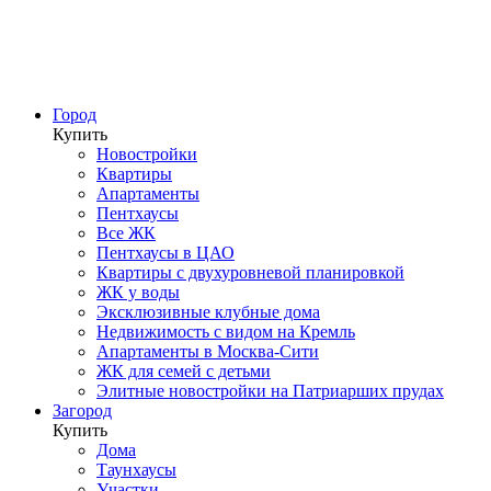
Город
Купить
Новостройки
Квартиры
Апартаменты
Пентхаусы
Все ЖК
Пентхаусы в ЦАО
Квартиры с двухуровневой планировкой
ЖК у воды
Эксклюзивные клубные дома
Недвижимость с видом на Кремль
Апартаменты в Москва-Сити
ЖК для семей с детьми
Элитные новостройки на Патриарших прудах
Загород
Купить
Дома
Таунхаусы
Участки