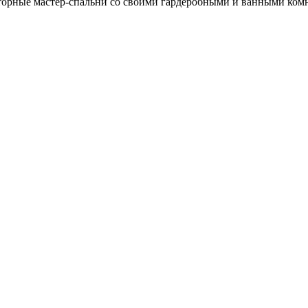
торные мастер-спальни со своими гардеробными и ванными ком