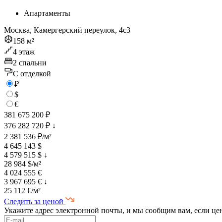
Апартаменты
Москва, Камергерский переулок, 4с3
158 м²
4 этаж
2 спальни
C отделкой
₽
$
€
381 675 200 ₽
376 282 720 ₽
↓
2 381 536 ₽/м²
4 645 143 $
4 579 515 $
↓
28 984 $/м²
4 024 555 €
3 967 695 €
↓
25 112 €/м²
Следить за ценой
Укажите адрес электронной почты, и мы сообщим вам, если це