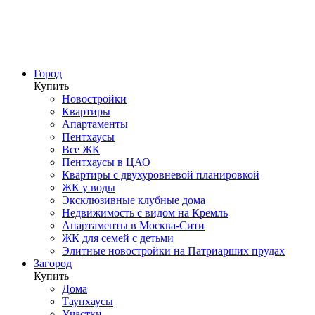
Город
Купить
Новостройки
Квартиры
Апартаменты
Пентхаусы
Все ЖК
Пентхаусы в ЦАО
Квартиры с двухуровневой планировкой
ЖК у воды
Эксклюзивные клубные дома
Недвижимость с видом на Кремль
Апартаменты в Москва-Сити
ЖК для семей с детьми
Элитные новостройки на Патриарших прудах
Загород
Купить
Дома
Таунхаусы
Участки