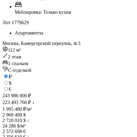
Меблировка: Только кухня
Лот 1779629
Апартаменты
Москва, Камергерский переулок, 4с3
112 м²
2 этаж
1 спальня
C отделкой
₽
$
€
243 986 000 ₽
223 493 760 ₽
↓
1 995 480 ₽/м²
2 969 409 $
2 720 010 $
↓
24 286 $/м²
2 572 698 €
2 356 619 €
↓