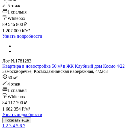
5 этаж
1 спальня
Whitebox
89 546 800 ₽
1 207 000 ₽/м²
Узнать подробности
Лот №1781283
Квартира в новостройке 50 м² в ЖК Клубный дом Космо 4/22
Замоскворечье, Космодамианская набережная, 4/22с8
50 м²
4 этаж
1 спальня
Whitebox
84 117 700 ₽
1 682 354 ₽/м²
Узнать подробности
Показать еще
1
2
3
4
5
6
7