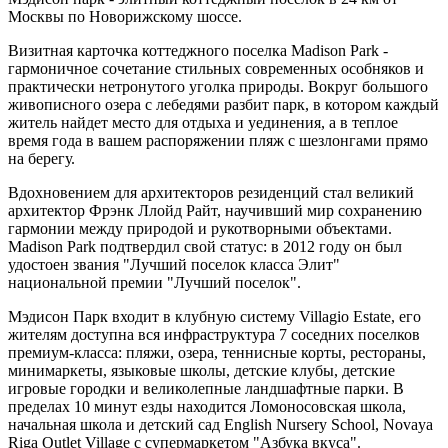
Москвы по Новорижскому шоссе.
Визитная карточка коттеджного поселка Madison Park -
гармоничное сочетание стильных современных особняков и
практически нетронутого уголка природы. Вокруг большого
живописного озера с лебедями разбит парк, в котором каждый
житель найдет место для отдыха и уединения, а в теплое
время года в вашем распоряжении пляж с шезлонгами прямо
на берегу.
Вдохновением для архитекторов резиденций стал великий
архитектор Фрэнк Ллойд Райт, научивший мир сохранению
гармонии между природой и рукотворными объектами.
Madison Park подтвердил свой статус: в 2012 году он был
удостоен звания "Лучший поселок класса Элит"
национальной премии "Лучший поселок".
Мэдисон Парк входит в клубную систему Villagio Estate, его
жителям доступна вся инфраструктура 7 соседних поселков
премиум-класса: пляжи, озера, теннисные корты, рестораны,
минимаркеты, языковые школы, детские клубы, детские
игровые городки и великолепные ландшафтные парки. В
пределах 10 минут езды находится Ломоносовская школа,
начальная школа и детский сад English Nursery School, Novaya
Riga Outlet Village с супермаркетом "Азбука вкуса".