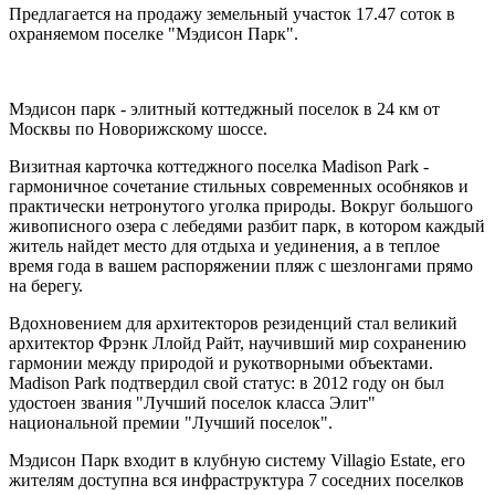
Предлагается на продажу земельный участок 17.47 соток в
охраняемом поселке "Мэдисон Парк".
Мэдисон парк - элитный коттеджный поселок в 24 км от
Москвы по Новорижскому шоссе.
Визитная карточка коттеджного поселка Madison Park -
гармоничное сочетание стильных современных особняков и
практически нетронутого уголка природы. Вокруг большого
живописного озера с лебедями разбит парк, в котором каждый
житель найдет место для отдыха и уединения, а в теплое
время года в вашем распоряжении пляж с шезлонгами прямо
на берегу.
Вдохновением для архитекторов резиденций стал великий
архитектор Фрэнк Ллойд Райт, научивший мир сохранению
гармонии между природой и рукотворными объектами.
Madison Park подтвердил свой статус: в 2012 году он был
удостоен звания "Лучший поселок класса Элит"
национальной премии "Лучший поселок".
Мэдисон Парк входит в клубную систему Villagio Estate, его
жителям доступна вся инфраструктура 7 соседних поселков