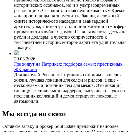
исторических особняков, но и в ультрасовременных
резиденциях. Сегодня элитная недвижимость у Кремля
– не просто виды на знаменитые башни, а сложный
синтез исторического наследия и авангардной
архитектуры, эпицентра столичной жизни и атмосферы
приватности клубных домов. Главная валюта здесь - не
рубли и доллары, а чувство сопричастности к
тысячелетней истории, которое дарит эта удивительная
локация.
20.03.2026
Где живут на Патриках: подборка самых престижных
ЖК района
Для жителей России «Патрики» - синоним лакшери-
жизни, лучшая локация для селфи и рилсов, а еще -
нескончаемый источник тем для мемов. Это локация,
где ищут женихов-миллиардеров, выгуливают луки из
последних коллекций и демонстрируют люксовые
автомобили.
Мы всегда на связи
Оставьте заявку и брокер Soul Estate предложит наиболее
подходящие варианты элитных новостроек Москвы под ваши