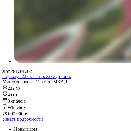
Лот №1601602
Таунхаус 232 м² в поселке Довиль
Минское шоссе, 11 км от МКАД
232 м²
4 сот.
3 спален
Whitebox
78 000 000 ₽
Узнать подробности
Новый дом