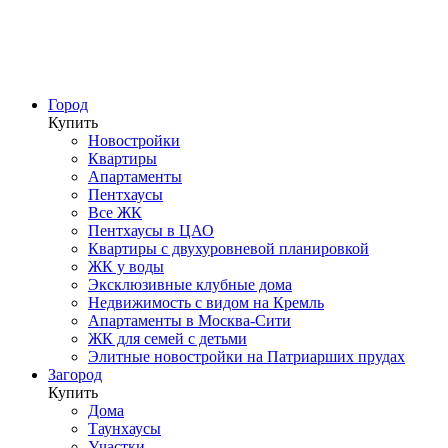
Город
Купить
Новостройки
Квартиры
Апартаменты
Пентхаусы
Все ЖК
Пентхаусы в ЦАО
Квартиры с двухуровневой планировкой
ЖК у воды
Эксклюзивные клубные дома
Недвижимость с видом на Кремль
Апартаменты в Москва-Сити
ЖК для семей с детьми
Элитные новостройки на Патриарших прудах
Загород
Купить
Дома
Таунхаусы
Участки