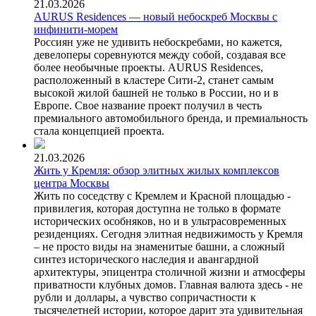
21.03.2026
AURUS Residences — новый небоскреб Москвы с
инфинити-морем
Россиян уже не удивить небоскребами, но кажется,
девелоперы соревнуются между собой, создавая все
более необычные проекты. AURUS Residences,
расположенный в кластере Сити-2, станет самым
высокой жилой башней не только в России, но и в
Европе. Свое название проект получил в честь
премиального автомобильного бренда, и премиальность
стала концепцией проекта.
21.03.2026
Жить у Кремля: обзор элитных жилых комплексов
центра Москвы
Жить по соседству с Кремлем и Красной площадью -
привилегия, которая доступна не только в формате
исторических особняков, но и в ультрасовременных
резиденциях. Сегодня элитная недвижимость у Кремля
– не просто виды на знаменитые башни, а сложный
синтез исторического наследия и авангардной
архитектуры, эпицентра столичной жизни и атмосферы
приватности клубных домов. Главная валюта здесь - не
рубли и доллары, а чувство сопричастности к
тысячелетней истории, которое дарит эта удивительная