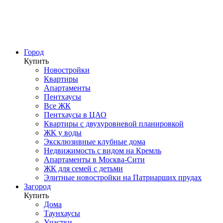
Город
Купить
Новостройки
Квартиры
Апартаменты
Пентхаусы
Все ЖК
Пентхаусы в ЦАО
Квартиры с двухуровневой планировкой
ЖК у воды
Эксклюзивные клубные дома
Недвижимость с видом на Кремль
Апартаменты в Москва-Сити
ЖК для семей с детьми
Элитные новостройки на Патриарших прудах
Загород
Купить
Дома
Таунхаусы
Участки