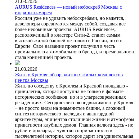
21.03.2026
AURUS Residences — новый небоскреб Москвы с
инфинити-морем
Россиян уже не удивить небоскребами, но кажется,
девелоперы соревнуются между собой, создавая все
более необычные проекты. AURUS Residences,
расположенный в кластере Сити-2, станет самым
высокой жилой башней не только в России, но и в
Европе. Свое название проект получил в честь
премиального автомобильного бренда, и премиальность
стала концепцией проекта.
21.03.2026
Жить у Кремля: обзор элитных жилых комплексов
центра Москвы
Жить по соседству с Кремлем и Красной площадью -
привилегия, которая доступна не только в формате
исторических особняков, но и в ультрасовременных
резиденциях. Сегодня элитная недвижимость у Кремля
– не просто виды на знаменитые башни, а сложный
синтез исторического наследия и авангардной
архитектуры, эпицентра столичной жизни и атмосферы
приватности клубных домов. Главная валюта здесь - не
рубли и доллары, а чувство сопричастности к
тысячелетней истории, которое дарит эта удивительная