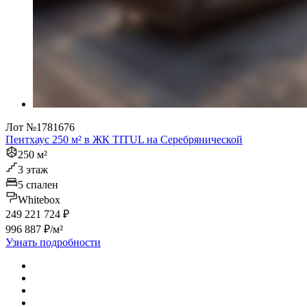
Лот №1781676
Пентхаус 250 м² в ЖК TITUL на Серебрянической
250 м²
3 этаж
5 спален
Whitebox
249 221 724 ₽
996 887 ₽/м²
Узнать подробности