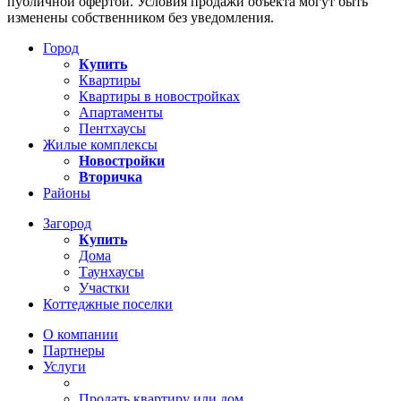
публичной офертой. Условия продажи объекта могут быть
изменены собственником без уведомления.
Город
Купить
Квартиры
Квартиры в новостройках
Апартаменты
Пентхаусы
Жилые комплексы
Новостройки
Вторичка
Районы
Загород
Купить
Дома
Таунхаусы
Участки
Коттеджные поселки
О компании
Партнеры
Услуги
Продать квартиру или дом