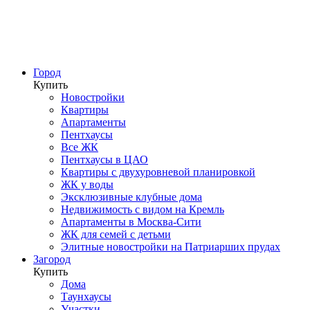
Город
Купить
Новостройки
Квартиры
Апартаменты
Пентхаусы
Все ЖК
Пентхаусы в ЦАО
Квартиры с двухуровневой планировкой
ЖК у воды
Эксклюзивные клубные дома
Недвижимость с видом на Кремль
Апартаменты в Москва-Сити
ЖК для семей с детьми
Элитные новостройки на Патриарших прудах
Загород
Купить
Дома
Таунхаусы
Участки