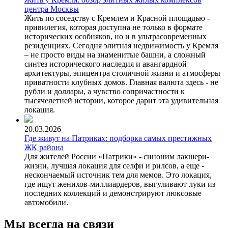
центра Москвы
Жить по соседству с Кремлем и Красной площадью -
привилегия, которая доступна не только в формате
исторических особняков, но и в ультрасовременных
резиденциях. Сегодня элитная недвижимость у Кремля
– не просто виды на знаменитые башни, а сложный
синтез исторического наследия и авангардной
архитектуры, эпицентра столичной жизни и атмосферы
приватности клубных домов. Главная валюта здесь - не
рубли и доллары, а чувство сопричастности к
тысячелетней истории, которое дарит эта удивительная
локация.
20.03.2026
Где живут на Патриках: подборка самых престижных
ЖК района
Для жителей России «Патрики» - синоним лакшери-
жизни, лучшая локация для селфи и рилсов, а еще -
нескончаемый источник тем для мемов. Это локация,
где ищут женихов-миллиардеров, выгуливают луки из
последних коллекций и демонстрируют люксовые
автомобили.
Мы всегда на связи